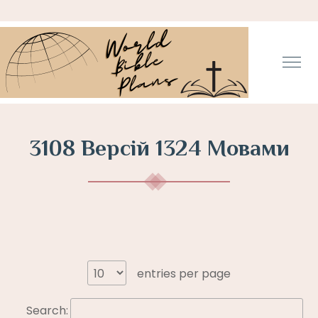
3108 Bерсій 1324 Mовами
entries per page
Search: