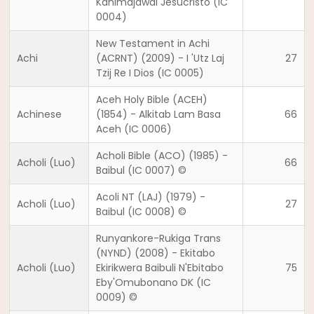
Kanimajawal Jesucristo (IC
0004)
New Testament in Achi
Achi
(ACRNT) (2009) - I 'Utz Laj
27
Tzij Re I Dios (IC 0005)
Aceh Holy Bible (ACEH)
Achinese
(1854) - Alkitab Lam Basa
66
Aceh (IC 0006)
Acholi Bible (ACO) (1985) -
Acholi (Luo)
66
Baibul (IC 0007) ©
Acoli NT (LAJ) (1979) -
Acholi (Luo)
27
Baibul (IC 0008) ©
Runyankore-Rukiga Trans
(NYND) (2008) - Ekitabo
Acholi (Luo)
Ekirikwera Baibuli N'Ebitabo
75
Eby'Omubonano DK (IC
0009) ©