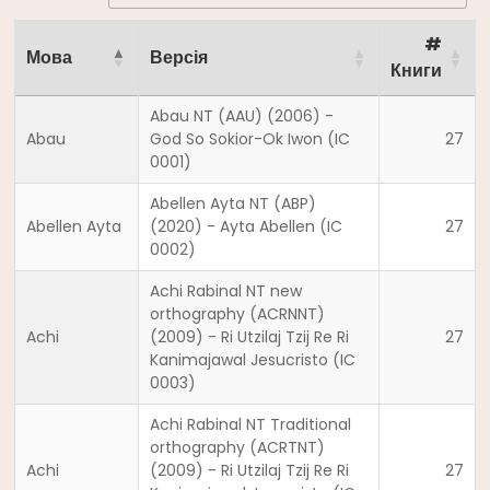
#
Мова
Версія
Книги
Abau NT (AAU) (2006) -
Abau
God So Sokior-Ok Iwon (IC
27
0001)
Abellen Ayta NT (ABP)
Abellen Ayta
(2020) - Ayta Abellen (IC
27
0002)
Achi Rabinal NT new
orthography (ACRNNT)
Achi
(2009) - Ri Utzilaj Tzij Re Ri
27
Kanimajawal Jesucristo (IC
0003)
Achi Rabinal NT Traditional
orthography (ACRTNT)
Achi
(2009) - Ri Utzilaj Tzij Re Ri
27