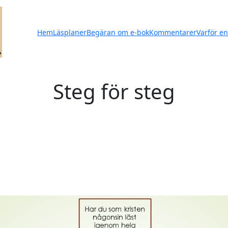
Hem
Läsplaner
Begäran om e-bok
Kommentarer
Varför en
Steg för steg